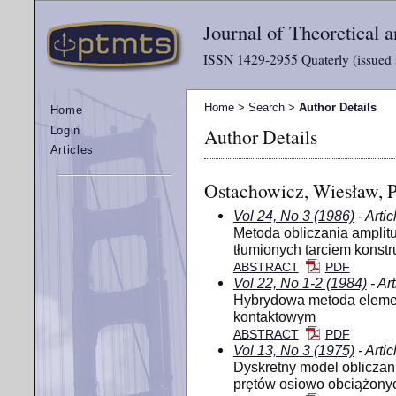
Journal of Theoretical
ISSN 1429-2955 Quaterly (issued 
Home
>
Search
>
Author Details
Home
Author Details
Login
Articles
Ostachowicz, Wiesław, 
Vol 24, No 3 (1986)
- Artic
Metoda obliczania ampli
tłumionych tarciem konst
ABSTRACT
PDF
Vol 22, No 1-2 (1984)
- Art
Hybrydowa metoda eleme
kontaktowym
ABSTRACT
PDF
Vol 13, No 3 (1975)
- Artic
Dyskretny model obliczani
prętów osiowo obciążony