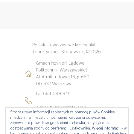
Polskie Towarzystwo Mechaniki
Teoretycznej i Stosowanej © 2026.
Gmach Inżynierii Lądowej
Politechniki Warszawskiej
Al. Armii Ludowej 16, p. 650
00-637 Warszawa
tel. 664-099-345
e-mail: biuro@ptmts.org.pl
Strona używa informacji zapisanych za pomocą plików Cookies,
Numer konta: Bank Millennium:
między innymi w celu umożliwienia logowania do systemu,
zapewnienia prawidłowego działania schowka, statystyk oraz
61 1160 2202 0000 0000 5515 7010
dostosowania strony do preferencji użytkownika. Więcej informacji - w
tym pomoc jak zablokować cookies na naszej stronie - znajdą Państwo