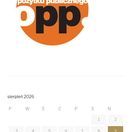
sierpień 2026
P
W
Ś
C
P
S
N
1
2
3
4
5
6
7
8
9