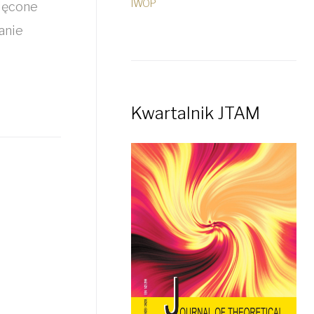
IWOP
ięcone
anie
Kwartalnik JTAM