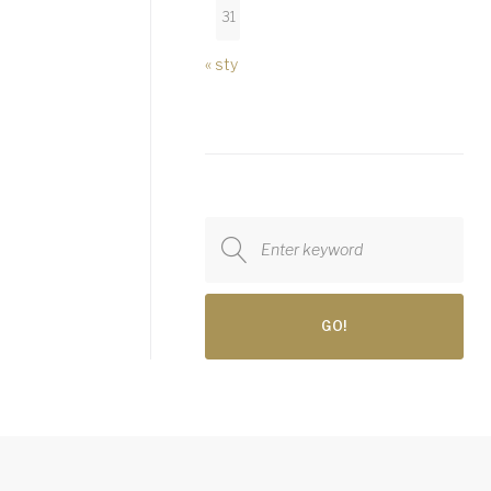
31
« sty
Search
for:
GO!